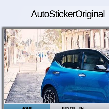
AutoStickerOriginal
HOME
BESTELLEN