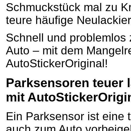
Schmuckstück mal zu Kr
teure häufige Neulacki
Schnell und problemlo
Auto – mit dem Mangelr
AutoStickerOriginal!
Parksensoren teuer l
mit AutoStickerOrigi
Ein Parksensor ist eine 
auch zum Auto vorbeigeh