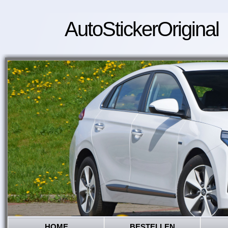
AutoStickerOriginal
HOME
BESTELLEN