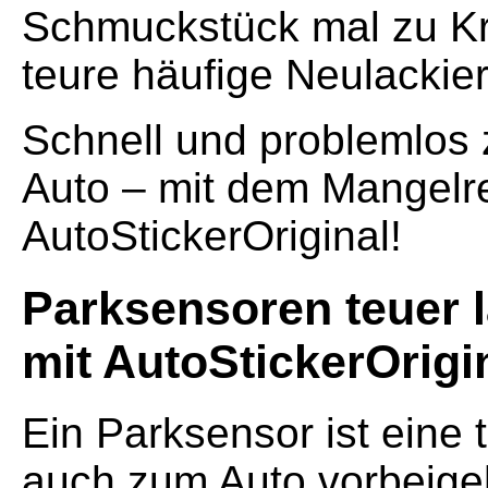
Schmuckstück mal zu Kr
teure häufige Neulacki
Schnell und problemlo
Auto – mit dem Mangelr
AutoStickerOriginal!
Parksensoren teuer l
mit AutoStickerOrigi
Ein Parksensor ist eine 
auch zum Auto vorbeigeh