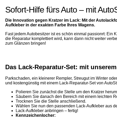
Sofort-Hilfe fürs Auto – mit Au
Die Innovation gegen Kratzer im Lack: Mit der Autolackf
Aufkleber in der exakten Farbe Ihres Wagens.
Fast jedem Autobesitzer ist es schön einmal passionrt: Ein 
die Reparatur komplettiert wird, kann dann nicht weiter verb
zum Glänzen bringen!
Das Lack-Reparatur-Set: mit unserem 
Parkschaden, ein kleinerer Rempler, Streugut im Winter ode
und kostengünstig mit einem Lack-Reparatur-Set von AutoSti
Polieren Sie zunächst die Stelle um den Kratzer herum
Säubern Sie danach den Bereich mit einem leichten Rein
Trocknen Sie die Stelle anschließend.
Wählen Sie nun den passenden Lack-Aufkleber aus de
Lack-Aufkleber anbringen – fertig!
Kennzeichenlocher: