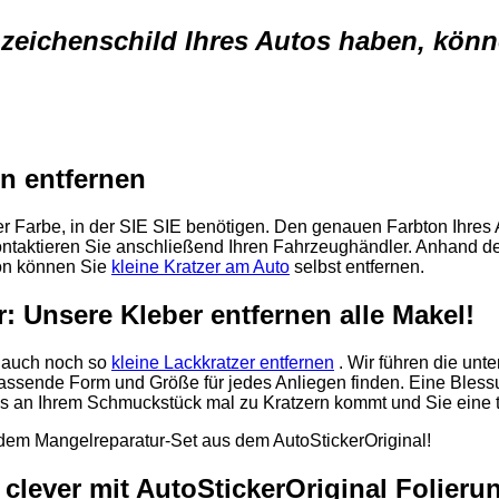
eichenschild Ihres Autos haben, könne
on entfernen
er Farbe, in der SIE SIE benötigen. Den genauen Farbton Ihres 
ntaktieren Sie anschließend Ihren Fahrzeughändler. Anhand 
hon können Sie
kleine Kratzer am Auto
selbst entfernen.
: Unsere Kleber entfernen alle Makel!
e auch noch so
kleine Lackkratzer entfernen
. Wir führen die unt
 passende Form und Größe für jedes Anliegen finden. Eine Bless
t es an Ihrem Schmuckstück mal zu Kratzern kommt und Sie eine
em Mangelreparatur-Set aus dem AutoStickerOriginal!
clever mit AutoStickerOriginal Folieru