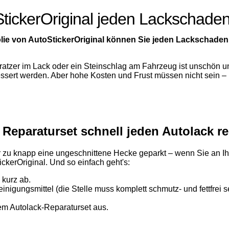
toStickerOriginal jeden Lackschade
olie von AutoStickerOriginal können Sie jeden Lackschaden 
Kratzer im Lack oder ein Steinschlag am Fahrzeug ist unschön u
essert werden. Aber hohe Kosten und Frust müssen nicht sein – 
Reparaturset schnell jeden Autolack re
r zu knapp eine ungeschnittene Hecke geparkt – wenn Sie an I
ckerOriginal. Und so einfach geht's:
 kurz ab.
igungsmittel (die Stelle muss komplett schmutz- und fettfrei se
m Autolack-Reparaturset aus.