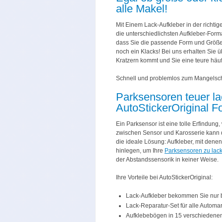
alle Makel!
Mit Einem Lack-Aufkleber in der richt
die unterschiedlichsten Aufkleber-Forma
dass Sie die passende Form und Größe f
noch ein Klacks! Bei uns erhalten Sie 
Kratzern kommt und Sie eine teure hä
Schnell und problemlos zum Mangelsch
Parksensoren teuer la
AutoStickerOriginal Fo
Ein Parksensor ist eine tolle Erfindung
zwischen Sensor und Karosserie kann d
die ideale Lösung: Aufkleber, mit dene
hinlegen, um Ihre
Parksensoren zu lack
der Abstandssensorik in keiner Weise.
Ihre Vorteile bei AutoStickerOriginal:
Lack-Aufkleber bekommen Sie nur b
Lack-Reparatur-Set für alle Autom
Aufklebebögen in 15 verschiedenen