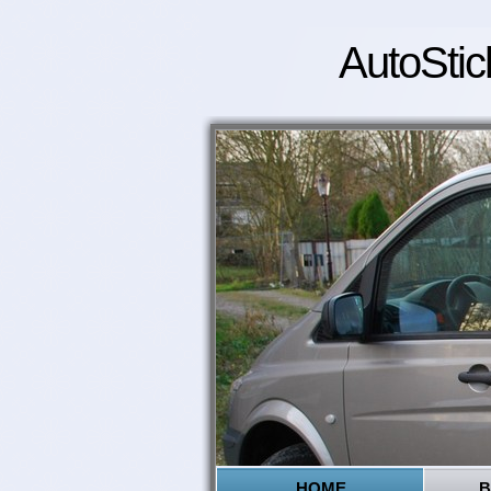
AutoStic
HOME
B