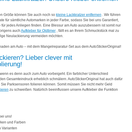
igen Größe können Sie auch noch so
kleine Lackkratzer entfernen
. Wir führen
te für sämtliche Automarken in jeder Farbe, sodass Sie bei uns Garantiert,
ür jedes Anliegen finden. Eine Blessur am Auto auszubessern ist somit nur
übrigens auch
Aufkleber für Oldtimer
, fällt es an Ihrem Schmuckstück mal zu
ufige Neulackierung vermeiden möchten.
aden am Auto – mit dem Mangelreparatur-Set aus dem AutoStickerOriginal!
ckieren? Lieber clever mit
lierung!
, wenn es denn auch zum Auto vorbeigeht. Ein farblicher Unterschied
en Gesamteindruck erheblich schmälern. AutoStickerOriginal hat auch dafür
n Sie Parksensoren folieren können. Somit müssen Sie nicht mehr Geld
ieren
zu schweißen. Natürlich beeinflussen unsere Aufkleber die Funktion
ei uns!
arken und Farben
 Varianten