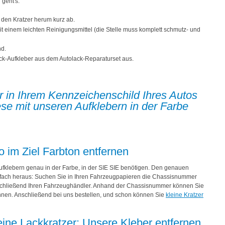
 geht's:
 den Kratzer herum kurz ab.
 einem leichten Reinigungsmittel (die Stelle muss komplett schmutz- und
nd.
k-Aufkleber aus dem Autolack-Reparaturset aus.
 in Ihrem Kennzeichenschild Ihres Autos
se mit unseren Aufklebern in der Farbe
.
o im Ziel Farbton entfernen
ufklebern genau in der Farbe, in der SIE SIE benötigen. Den genauen
infach heraus: Suchen Sie in Ihren Fahrzeugpapieren die Chassisnummer
schließend Ihren Fahrzeughändler. Anhand der Chassisnummer können Sie
en. Anschließend bei uns bestellen, und schon können Sie
kleine Kratzer
eine Lackkratzer: Unsere Kleber entfernen