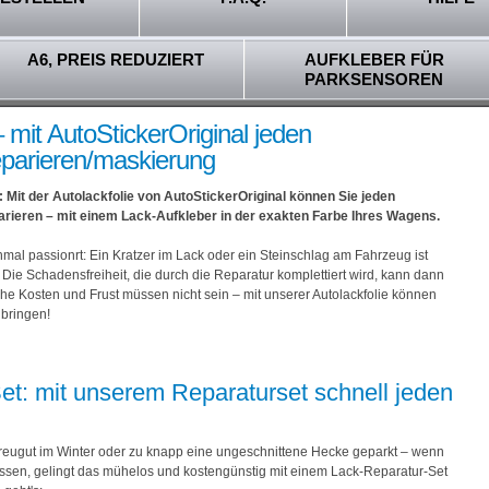
A6, PREIS REDUZIERT
AUFKLEBER FÜR
PARKSENSOREN
– mit AutoStickerOriginal jeden
eparieren/maskierung
 Mit der Autolackfolie von AutoStickerOriginal können Sie jeden
rieren – mit einem Lack-Aufkleber in der exakten Farbe Ihres Wagens.
nmal passionrt: Ein Kratzer im Lack oder ein Steinschlag am Fahrzeug ist
ie Schadensfreiheit, die durch die Reparatur komplettiert wird, kann dann
ohe Kosten und Frust müssen nicht sein – mit unserer Autolackfolie können
 bringen!
t: mit unserem Reparaturset schnell jeden
treugut im Winter oder zu knapp eine ungeschnittene Hecke geparkt – wenn
üssen, gelingt das mühelos und kostengünstig mit einem Lack-Reparatur-Set