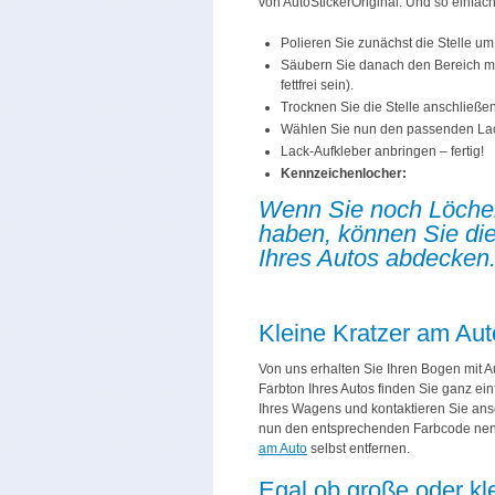
von AutoStickerOriginal. Und so einfach
Polieren Sie zunächst die Stelle um
Säubern Sie danach den Bereich mit
fettfrei sein).
Trocknen Sie die Stelle anschließe
Wählen Sie nun den passenden Lac
Lack-Aufkleber anbringen – fertig!
Kennzeichenlocher:
Wenn Sie noch Löcher
haben, können Sie die
Ihres Autos abdecken
Kleine Kratzer am Aut
Von uns erhalten Sie Ihren Bogen mit A
Farbton Ihres Autos finden Sie ganz e
Ihres Wagens und kontaktieren Sie an
nun den entsprechenden Farbcode nenn
am Auto
selbst entfernen.
Egal ob große oder kl