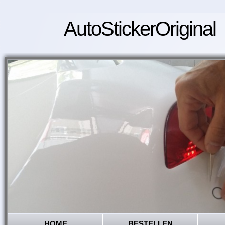
AutoStickerOriginal
HOME
BESTELLEN