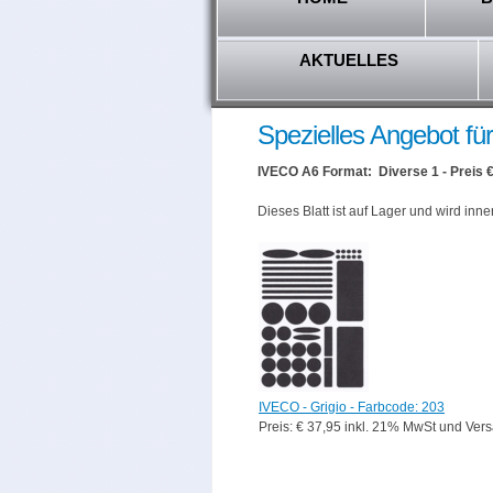
AKTUELLES
Spezielles Angebot fü
IVECO A6 Format: Diverse 1 - Preis 
Dieses Blatt ist auf Lager und wird inne
IVECO - Grigio - Farbcode: 203
Preis: € 37,95 inkl. 21% MwSt und Ver