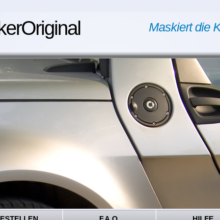
kerOriginal
Maskiert die K
ESTELLEN
F.A.Q.
HILFE