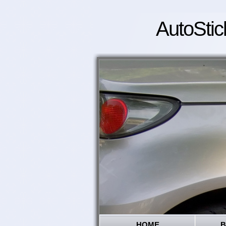
AutoStic
HOME
B