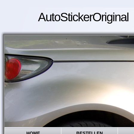
AutoStickerOriginal
HOME
BESTELLEN