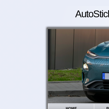
AutoStic
HOME
B