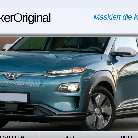
kerOriginal
Maskiert die K
ESTELLEN
F.A.Q.
HILFE