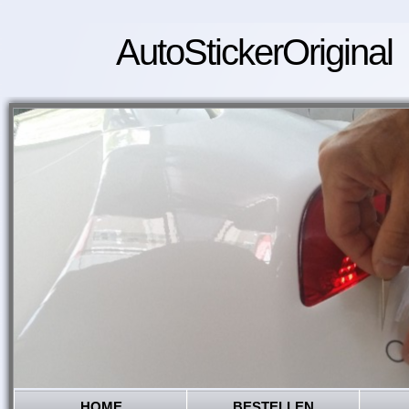
AutoStickerOriginal
HOME
BESTELLEN