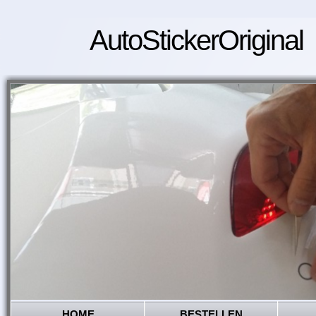
AutoStickerOriginal
HOME
BESTELLEN