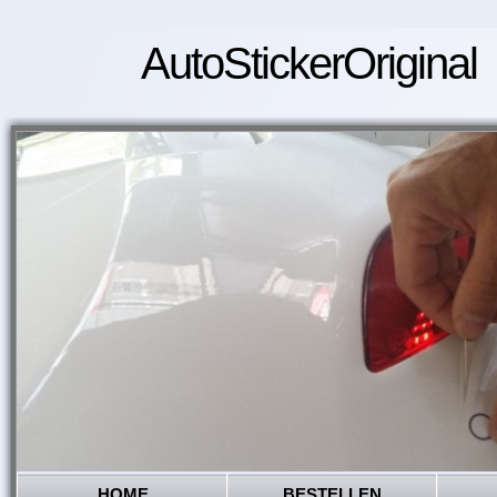
AutoStickerOriginal
HOME
BESTELLEN