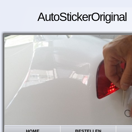
AutoStickerOriginal
HOME
BESTELLEN