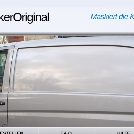
kerOriginal
Maskiert die K
ESTELLEN
F.A.Q.
HILFE