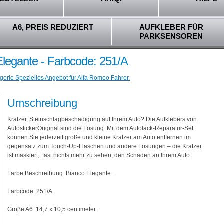
A6, PREIS REDUZIERT
AUFKLEBER FÜR
PARKSENSOREN
Elegante - Farbcode: 251/A
gorie Spezielles Angebot für Alfa Romeo Fahrer.
Umschreibung
Kratzer, Steinschlagbeschädigung auf Ihrem Auto? Die Aufklebers von
AutostickerOriginal sind die Lösung. Mit dem Autolack-Reparatur-Set
können Sie jederzeit große und kleine Kratzer am Auto entfernen im
gegensatz zum Touch-Up-Flaschen und andere Lösungen – die Kratzer
ist maskiert, fast nichts mehr zu sehen, den Schaden an Ihrem Auto.
Farbe Beschreibung: Bianco Elegante.
Farbcode: 251/A.
Groβe A6: 14,7 x 10,5 centimeter.