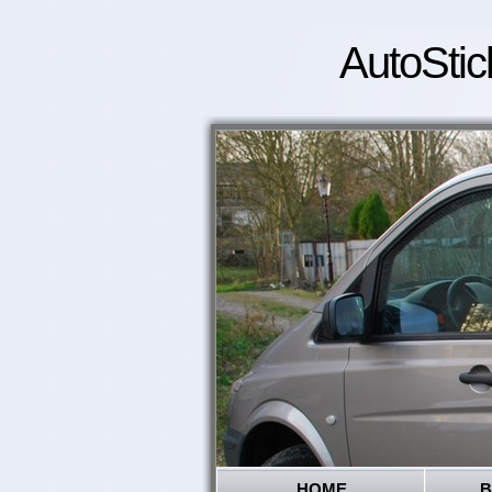
AutoStic
HOME
B