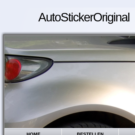
AutoStickerOriginal
HOME
BESTELLEN