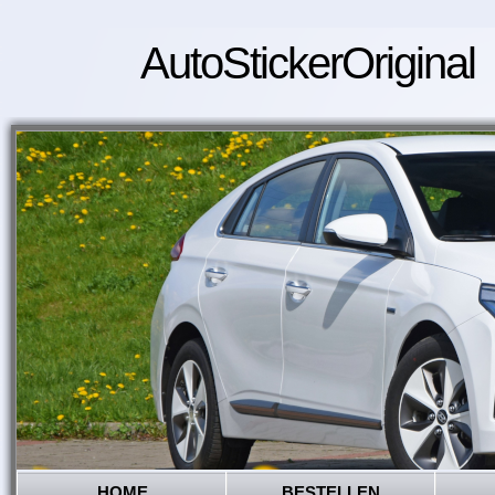
AutoStickerOriginal
HOME
BESTELLEN