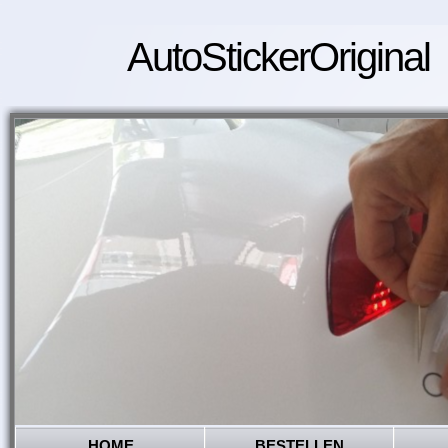
AutoStickerOriginal
HOME
BESTELLEN