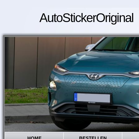
AutoStickerOriginal
HOME
BESTELLEN