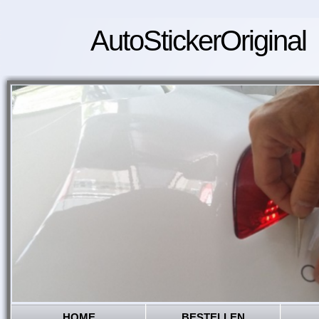
AutoStickerOriginal
HOME
BESTELLEN