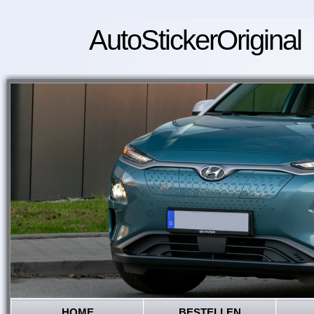
AutoStickerOriginal
HOME
BESTELLEN