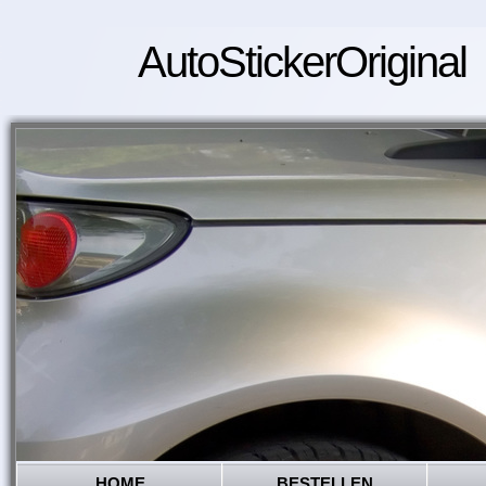
AutoStickerOriginal
HOME
BESTELLEN