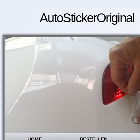
AutoStickerOriginal
HOME
BESTELLEN