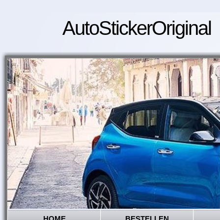
AutoStickerOriginal
HOME
BESTELLEN