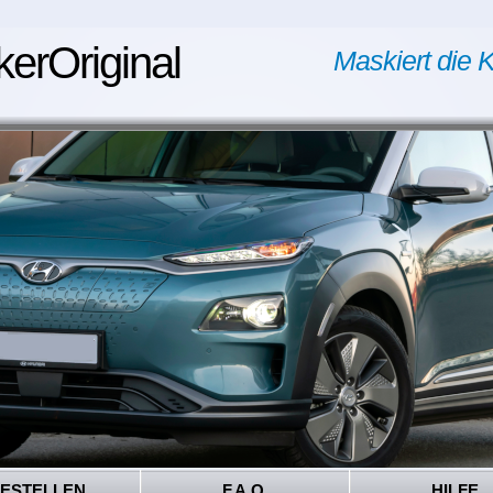
kerOriginal
Maskiert die K
ESTELLEN
F.A.Q.
HILFE