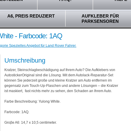
A6, PREIS REDUZIERT
AUFKLEBER FÜR
PARKSENSOREN
White - Farbcode: 1AQ
gorie Spezielles Angebot für Land Rover Fahrer.
Umschreibung
Kratzer, Steinschlagbeschädigung auf Ihrem Auto? Die Aufklebers von
AutostickerOriginal sind die Lösung. Mit dem Autolack-Reparatur-Set
können Sie jederzeit große und kleine Kratzer am Auto entfernen im
gegensatz zum Touch-Up-Flaschen und andere Lösungen – die Kratzer
ist maskiert, fast nichts mehr zu sehen, den Schaden an Ihrem Auto.
Farbe Beschreibung: Yulong White.
Farbcode: 1AQ.
Groβe A6: 14,7 x 10,5 centimeter.