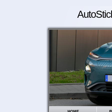
AutoStic
HOME
B