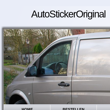
AutoStickerOriginal
HOME
BESTELLEN