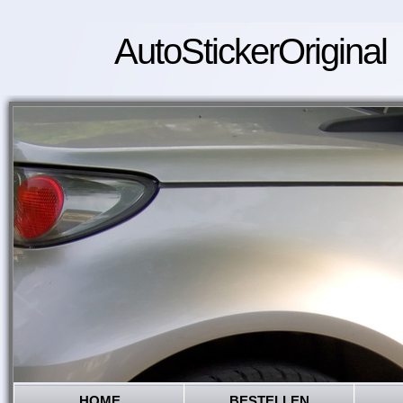
AutoStickerOriginal
HOME
BESTELLEN