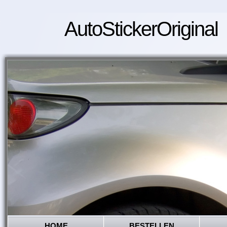
AutoStickerOriginal
HOME
BESTELLEN