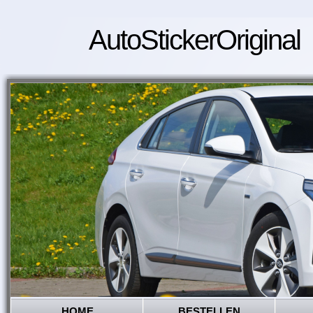
AutoStickerOriginal
HOME
BESTELLEN