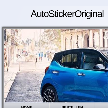
AutoStickerOriginal
HOME
BESTELLEN