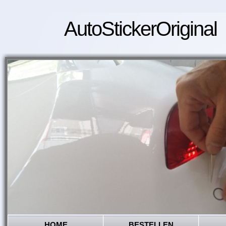
AutoStickerOriginal
HOME
BESTELLEN