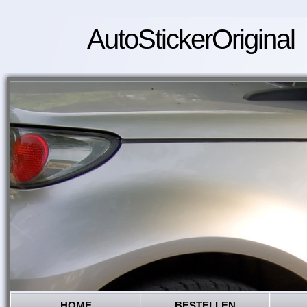
AutoStickerOriginal
HOME
BESTELLEN