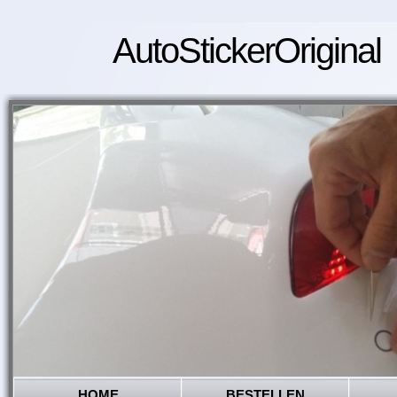
AutoStickerOriginal
HOME
BESTELLEN