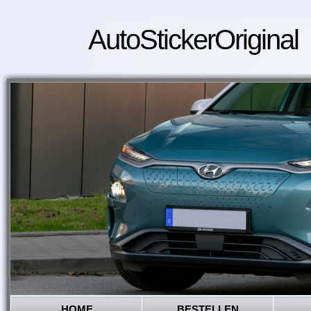
AutoStickerOriginal
HOME
BESTELLEN