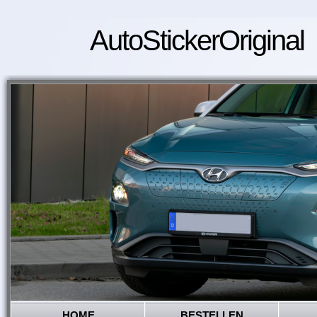
AutoStickerOriginal
HOME
BESTELLEN