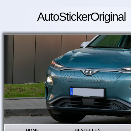
AutoStickerOriginal
HOME
BESTELLEN