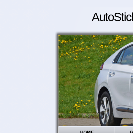
AutoStic
HOME
B