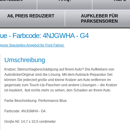
A6, PREIS REDUZIERT
AUFKLEBER FÜR
PARKSENSOREN
Blue - Farbcode: 4NJGWHA - G4
gorie Spezielles Angebot für Ford Fahrer.
Umschreibung
Kratzer, Steinschlagbeschädigung auf Ihrem Auto? Die Aufklebers von
AutostickerOriginal sind die Lösung. Mit dem Autolack-Reparatur-Set
können Sie jederzeit große und kleine Kratzer am Auto entfernen im
gegensatz zum Touch-Up-Flaschen und andere Lösungen – die Kratzer
ist maskiert, fast nichts mehr zu sehen, den Schaden an Ihrem Auto.
Farbe Beschreibung: Performance Blue.
Farbcode: 4NJGWHA - G4.
Groβe A6: 14,7 x 10,5 centimeter.