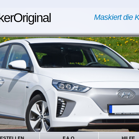
kerOriginal
Maskiert die K
ESTELLEN
F.A.Q.
HILFE