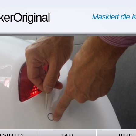
kerOriginal
Maskiert die K
ESTELLEN
F.A.Q.
HILFE