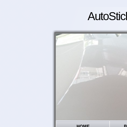
AutoStic
HOME
B