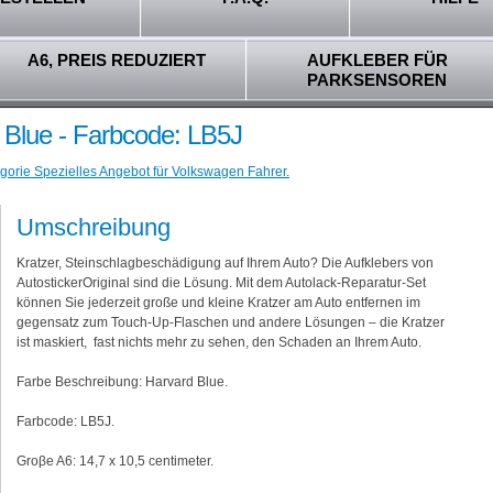
A6, PREIS REDUZIERT
AUFKLEBER FÜR
PARKSENSOREN
 Blue - Farbcode: LB5J
gorie Spezielles Angebot für Volkswagen Fahrer.
Umschreibung
Kratzer, Steinschlagbeschädigung auf Ihrem Auto? Die Aufklebers von
AutostickerOriginal sind die Lösung. Mit dem Autolack-Reparatur-Set
können Sie jederzeit große und kleine Kratzer am Auto entfernen im
gegensatz zum Touch-Up-Flaschen und andere Lösungen – die Kratzer
ist maskiert, fast nichts mehr zu sehen, den Schaden an Ihrem Auto.
Farbe Beschreibung: Harvard Blue.
Farbcode: LB5J.
Groβe A6: 14,7 x 10,5 centimeter.