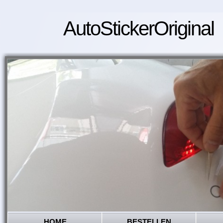
AutoStickerOriginal
HOME
BESTELLEN