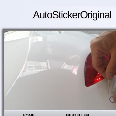
AutoStickerOriginal
HOME
BESTELLEN