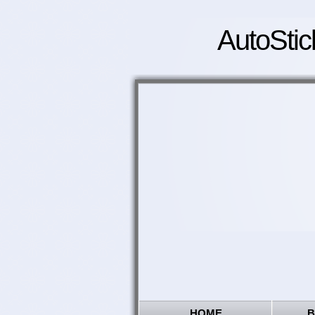
AutoStic
HOME
B