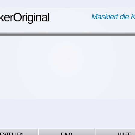
kerOriginal
Maskiert die K
ESTELLEN
F.A.Q.
HILFE