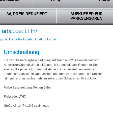
A6, PREIS REDUZIERT
AUFKLEBER FÜR
PARKSENSOREN
- Farbcode: LTH7
gorie Spezielles Angebot für AUDI Fahrer.
Umschreibung
Kratzer, Steinschlagbeschädigung auf Ihrem Auto? Die Aufklebers von
AutostickerOriginal sind die Lösung. Mit dem Autolack-Reparatur-Set
können Sie jederzeit große und kleine Kratzer am Auto entfernen im
gegensatz zum Touch-Up-Flaschen und andere Lösungen – die Kratzer
ist maskiert, fast nichts mehr zu sehen, den Schaden an Ihrem Auto.
Farbe Beschreibung: Felgen Silber.
Farbcode: LTH7.
Groβe A6: 14,7 x 10,5 centimeter.