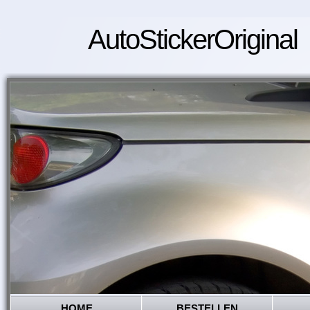
AutoStickerOriginal
HOME
BESTELLEN