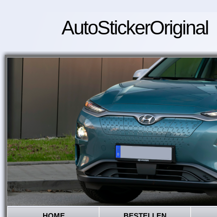
AutoStickerOriginal
HOME
BESTELLEN