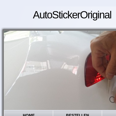
AutoStickerOriginal
HOME
BESTELLEN