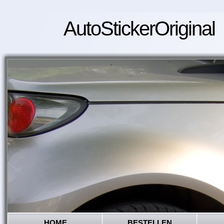
AutoStickerOriginal
HOME
BESTELLEN