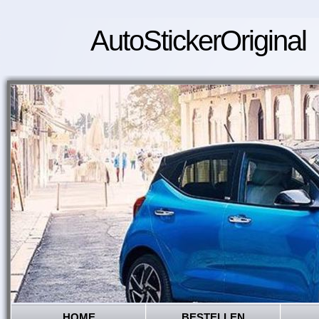
AutoStickerOriginal
HOME
BESTELLEN