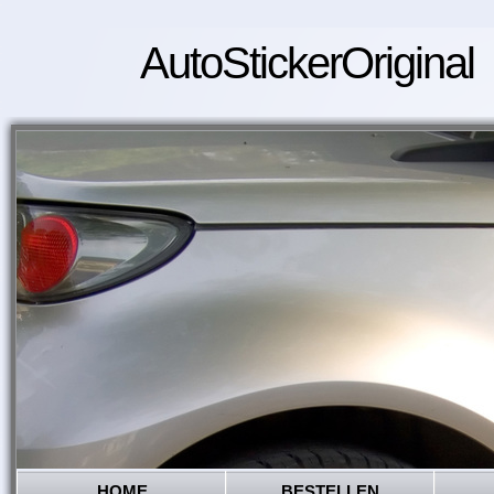
AutoStickerOriginal
HOME
BESTELLEN