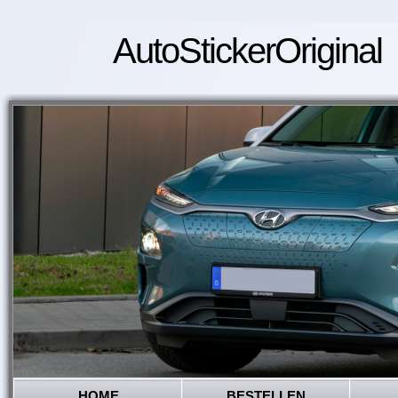
AutoStickerOriginal
HOME
BESTELLEN