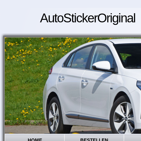
AutoStickerOriginal
HOME
BESTELLEN