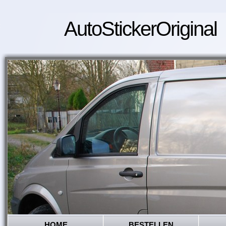
AutoStickerOriginal
HOME
BESTELLEN